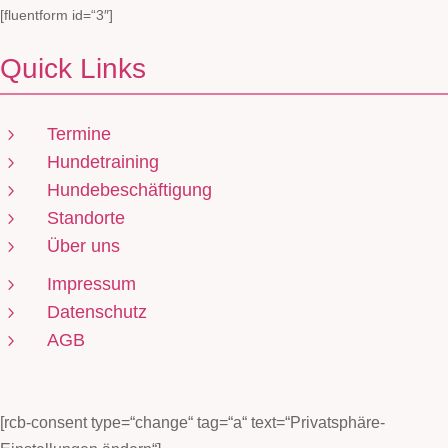
[fluentform id=“3″]
Quick Links
Termine
5
Hundetraining
5
Hundebeschäftigung
5
Standorte
5
Über uns
5
Impressum
5
Datenschutz
5
AGB
5
[rcb-consent type=“change“ tag=“a“ text=“Privatsphäre-